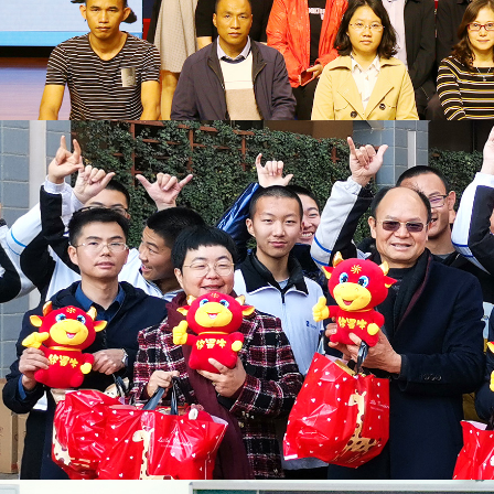
群英荟萃
陆 红 瑜
陆红瑜，中学一级
组组长,现担任云大附
育事业，严谨治学，刻
辛勤劳动换取每一位
中“优秀教师”、“优秀
号。