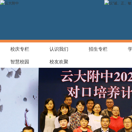
校庆专栏
认识我们
招生专栏
智慧校园
校友欢聚