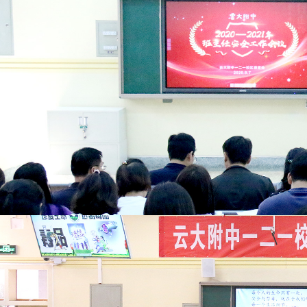
严燕
严燕，2003年
大附中任教至今，中
为优秀教师；2013年
中生物课堂教学竞赛中
实验教学说课活动，
作。
王德伟
王德伟，数学备课
一名师”奖，2009
课练》，《中考夺冠》
优秀班级体称号，多
称号，2017年被聘
参加数学竞赛并获全