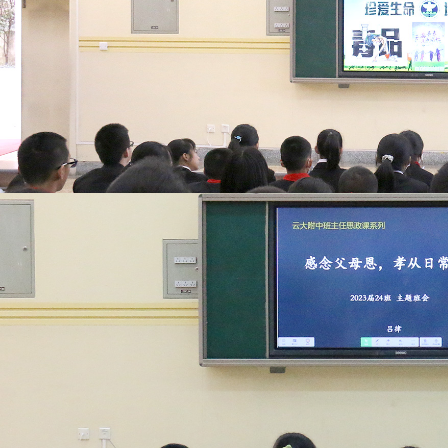
赵 传
赵传老师热爱教
启发学生、鼓励学生
作十余载，工作业绩
张 峻
张峻老师：中国
机器人竞赛优秀教练
工作10余年,教学方法
机器人科技教育方面
技活动进行方法指导