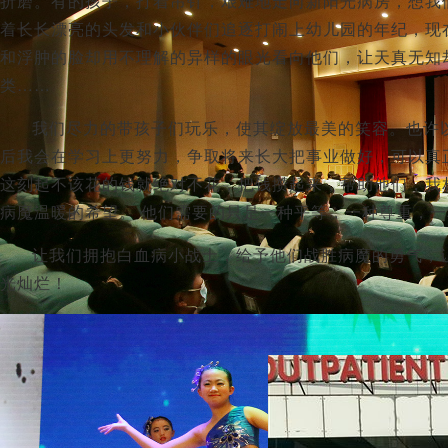
折磨。有的孩子，打着吊针，艰难地走向新阳光病房，想我
着长长漂亮的头发和小伙伴们追逐打闹上幼儿园的年纪，现
和浮肿的脸却用不理解的异样的眼光看向他们，让天真无知
类……
我们尽力的带孩子们玩乐，使其绽放最美的笑容。也许
后我会在学习上更努力，争取将来长大把事业做好，可以真
这刻起不该花的钱就绝对不花，把钱攒起来，帮助他们，我
病魔温暖的希望。 他们需要的只是一种平等，一种尊重，
让我们拥抱白血病小战士，给予他们战胜病魔的勇气，让他们拥
光灿烂！