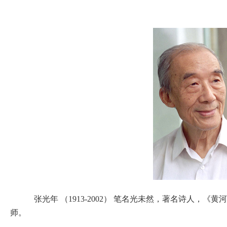
张光年 （1913-2002） 笔名光未然，著名诗人，《
师。