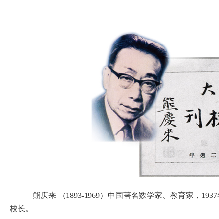
熊庆来 （1893-1969）中国著名数学家、教育家，19
校长。