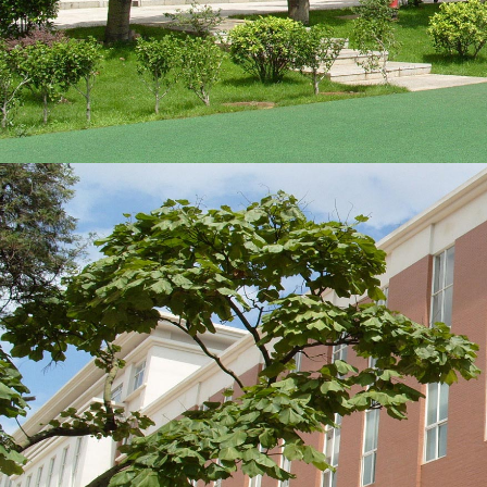
1927年东陆大学预科（