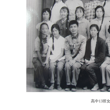
高中13班