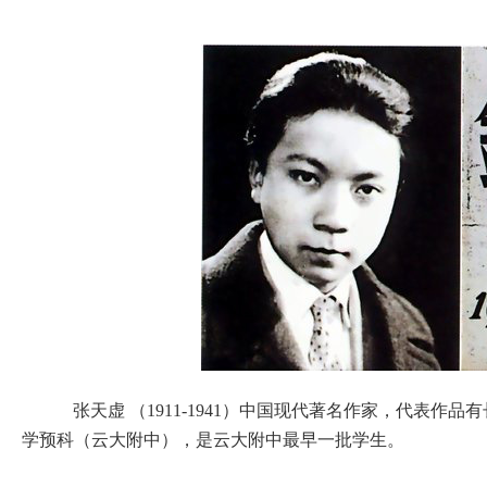
张天虚 （1911-1941）中国现代著名作家，代表作品
学预科（云大附中），是云大附中最早一批学生。