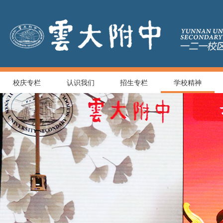
校庆专栏
认识我们
招生专栏
学校精神