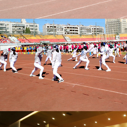
德育快讯
昆明呈贡新区中学（云大附中呈贡校区）全体师生心系“301
本学期宣传工作会议圆满召开
首页
上一页
当前页：
9
[1]
[2]
[3]
[4]
[5