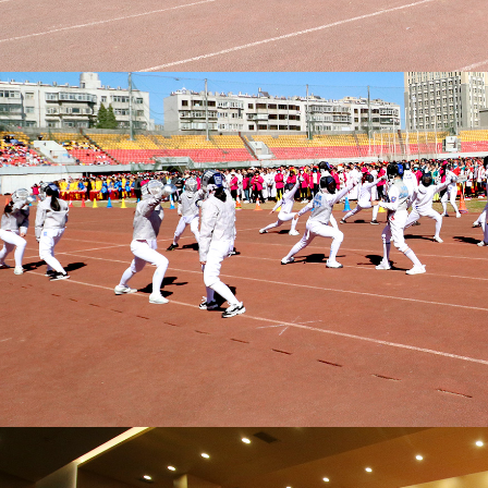
国旗下的演讲
首页
上一页
当前页：
11
...
[3]
[4]
[5]
[6]
[