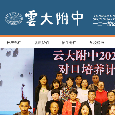
校庆专栏
认识我们
招生专栏
学校精神