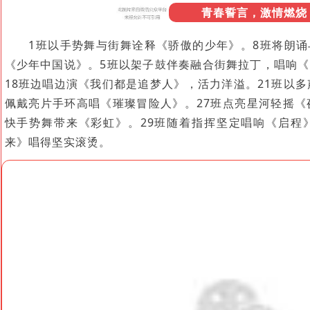
青春誓言，激情燃烧
1班以手势舞与街舞诠释《骄傲的少年》。8班将朗
《少年中国说》。5班以架子鼓伴奏融合街舞拉丁，唱响
18班边唱边演《我们都是追梦人》，活力洋溢。21班以多
佩戴亮片手环高唱《璀璨冒险人》。27班点亮星河轻摇《
快手势舞带来《彩虹》。29班随着指挥坚定唱响《启程
来》唱得坚实滚烫。