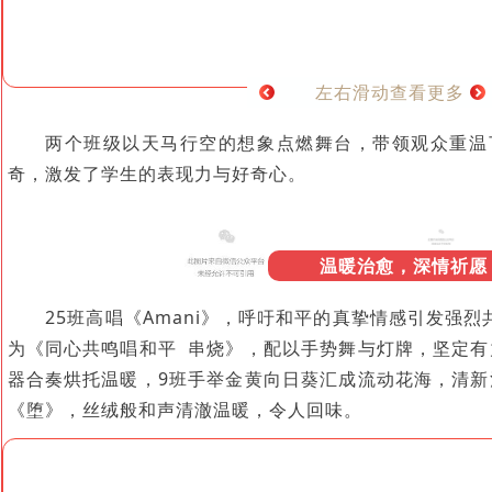
左右滑动查看更多
两个班级以天马行空的想象点燃舞台，带领观众重温
奇，激发了学生的表现力与好奇心。
温暖治愈，深情祈愿
25班高唱《Amani》，呼吁和平的真挚情感引发强
为《同心共鸣唱和平 串烧》，配以手势舞与灯牌，坚定有
器合奏烘托温暖，9班手举金黄向日葵汇成流动花海，清新
《堕》，丝绒般和声清澈温暖，令人回味。