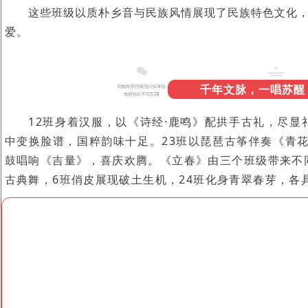
这些班级以质朴乡音与民族风情展现了民族特色文化
爱。
千年文脉，一唱苏醒
12班身着汉服，以《诗经·鹿鸣》配拱手古礼，尽显
中变换脸谱，国粹韵味十足。23班以琵琶古筝伴奏《青
鼓唱响《吉量》，喜庆欢腾。
《立春》由三个班级带来不
古典舞，6班俏皮展现破土生机，24班化身青翠春芽，各