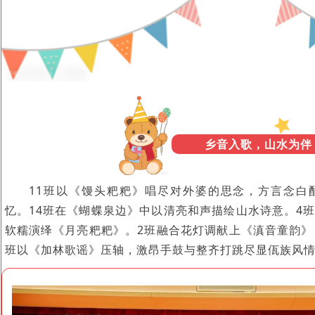
乡音入歌，山水为伴
11班以《馒头粑粑》唱尽对外婆的思念，方言念白
忆。14班在《蝴蝶泉边》中以清亮和声描绘山水诗意。4
软糯演绎《月亮粑粑》。2班融合花灯调献上《滇音童韵》
班以《加林歌谣》压轴，激昂手鼓与整齐打跳尽显佤族风