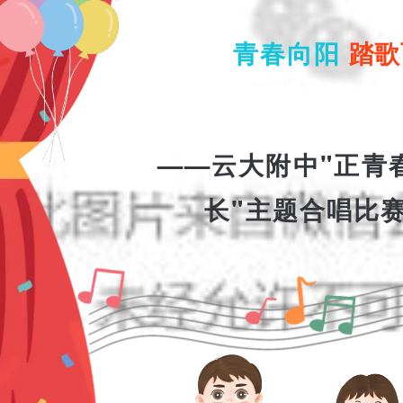
青春向阳
踏歌
——云大附中"正青
长"主题合唱比