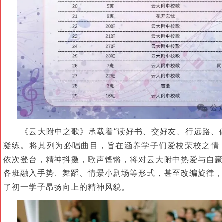
《云大附中之歌》承载着“读好书、交好友、行远路、
凝练。将其列为必唱曲目，旨在涵养学子们爱校荣校之情
依次登台，精神抖擞，歌声铿锵，将对云大附中热爱与自
各班融入手势、舞蹈、情景小剧场等形式，甚至改编旋律
了初一学子昂扬向上的精神风貌。