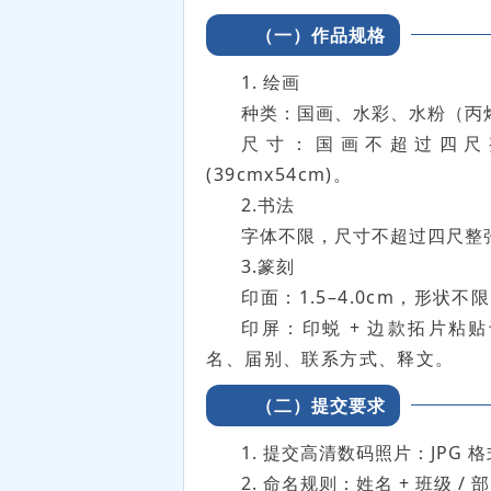
（一）作品规格
1. 绘画
种类：国画、水彩、水粉（丙
尺寸：国画不超过四尺整张
(39cmx54cm)。
2.书法
字体不限，尺寸不超过四尺整张(6
3.篆刻
印面：1.5–4.0cm，形状不
印屏：印蜕 + 边款拓片粘
名、届别、联系方式、释文。
（二）提交要求
1. 提交高清数码照片：JPG 格
2. 命名规则：姓名 + 班级 / 