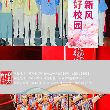
学校地址：云南省昆明市一二一大街226号 邮编：650031
举报电话：65036339 举报邮箱：yuss226@163.com
网站备案号：滇ICP备16001752号
技术支持：
昆明奎门广告