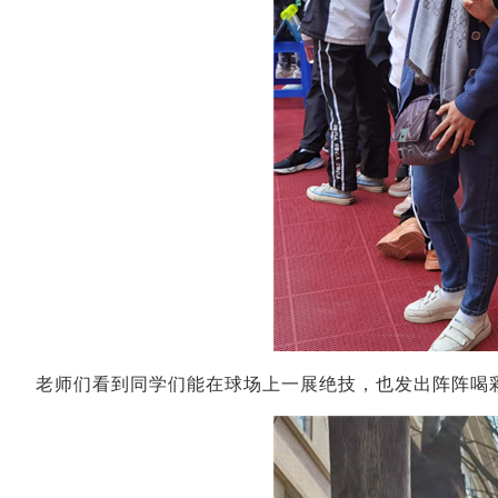
老师们看到同学们能在球场上一展绝技，也发出阵阵喝