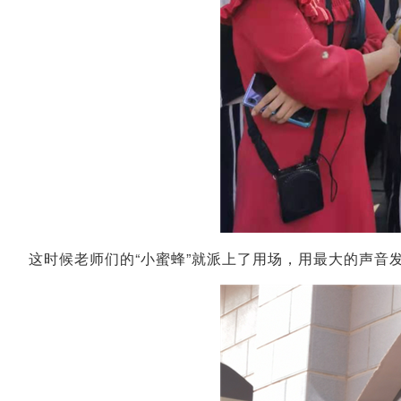
这时候老师们的“小蜜蜂”就派上了用场，用最大的声音