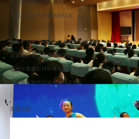
云大附中第42届运动会
入团积极分子志愿活动纪实
清晨，当第一缕阳光还未完全穿透晨雾
志愿者们便已早早地来到运动场
眼神中透露出对即将到来的工作的专注与期待
为即将开始的运动会忙碌起来
志愿掠影