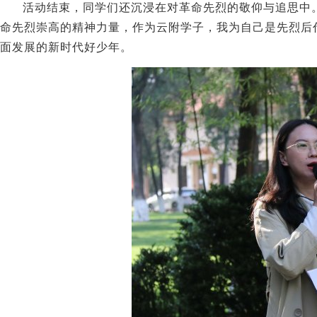
活动结束，同学们还沉浸在对革命先烈的敬仰与追思中
命先烈崇高的精神力量，作为云附学子，我为自己是先烈后
面发展的新时代好少年。