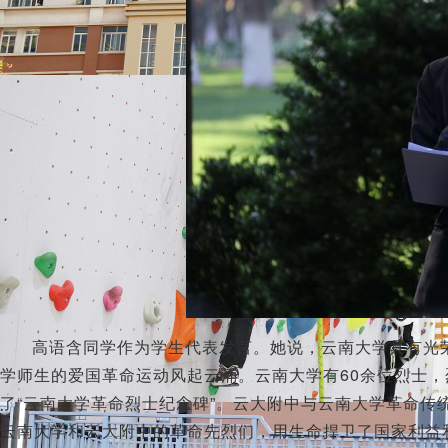
高语含同学作为学生代表发言。她说，云南大学具有光
学师生的爱国革命运动风起云涌。云南大学有60余位烈士，
了“云南大学革命烈士纪念碑”。云大附中与云南大学革命传
云南大学和云大附中的革命先烈们，用生命捍卫了国家利益