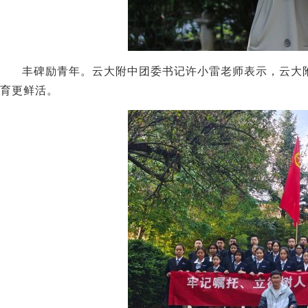
丰碑励青年。云大附中团委书记许小雷老师表示，云大
育更鲜活。