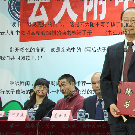
“读书，遇见更好的自己。”这是云大附中寄予孩子们的
云大附中教科室精心编制的读书笔记手册——《书生万物》
翻开粉色的扉页，便是余光中的《写给孩子的一封信》
我们共同阅读吧！”
继续翻阅，写有假期阅读书目推荐——《汉字王国》、
行孩子稚嫩的笔体，那一排排家长苍劲的文字，已填满了“阅
读书，是享受；分享，是快乐。读书分享会，寄托着分享
区初一年级“书生万物”读书分享会在德育处全体老师的组织