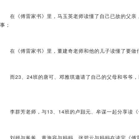
在《傅雷家书》里，马玉英老师读懂了自己已故的父亲
事；
在《傅雷家书》里，董建奇老师和他的儿子读懂了要做
而23、24班的唐可、邓雅琪邀请了自己的父母和爷爷
李群芳老师，与13、14班的卢颢元、牟谋一起分享读
刘妍与爸爸，黄海容与妈妈，张碧云与妈妈在读完《傅