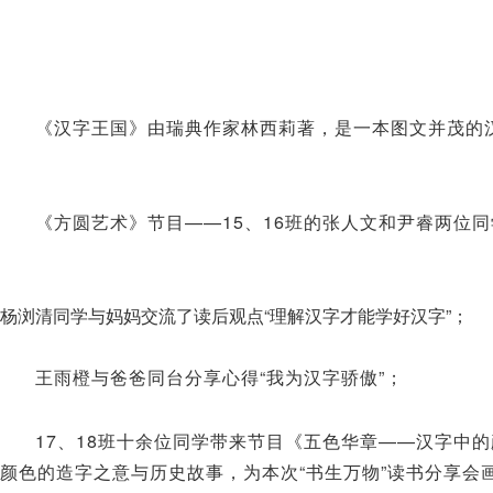
《汉字王国》由瑞典作家林西莉著，是一本图文并茂的
《方圆艺术》节目——15、16班的张人文和尹睿两位同学
杨浏清同学与妈妈交流了读后观点“理解汉字才能学好汉字”；
王雨橙与爸爸同台分享心得“我为汉字骄傲”；
17、18班十余位同学带来节目《五色华章——汉字中的颜色
颜色的造字之意与历史故事，为本次“书生万物”读书分享会