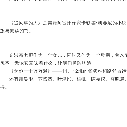
《追风筝的人》是美籍阿富汗作家卡勒德•胡赛尼的小
叛与救赎的书。
文洪霜老师作为一个女儿，同时又作为一个母亲，带来
风筝，无论它意味着什么，让我们勇敢地追；
《为你千千万万遍》——11、12班的张隽雅和路舒扬
还有谢昊彤、苏悠然、叶津彤、杨帆、陈嘉仪、普晓晨
得。