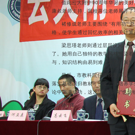
值此云大附中90周年华诞的美
康叔老师主持，我校两位老师展开了
褚修成老师主要围绕 “有用功”
格，使学生通过回忆效率的相关计算
梁思瑾老师则通过层层设问，一
了。她用自己独特的教学风格感染着
与，知识结构由易到难，最后拓展知
最后，市教科院任康叔老师，云
落实基础回归教材，一定注重培养学
论中圆满成功，这次“同课异构”也是
孙 伟