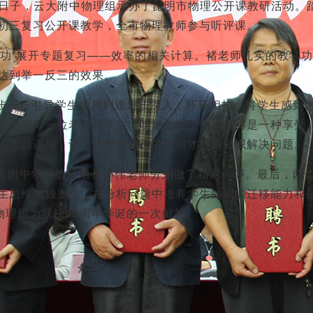
好日子，云大附中物理组承办了昆明市物理公开课教研活动。
初三复习公开课教学，全市物理教师参与听评课。
“总功”展开专题复习——效率的相关计算。褚老师扎实的教学
达到举一反三的效果。
步一步引导学生由易到难逐步深入，环环相扣，将学生感到
在座的每一位老师和学生，听她的课，让人觉得是一种享受
识加以运用，让学生发挥自己的聪明才智用知识解决问题。
大附中物理教研组长孙伟老师分别做了精彩点评。最后，两
生思维的独立性，在分析问题中培养学生知识的迁移能力和
物理组为我校90周年华诞的一次献礼。