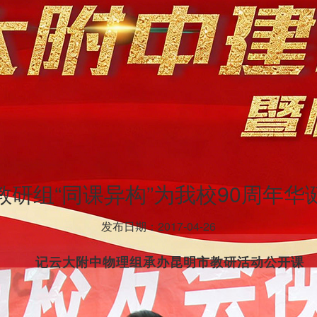
教研组“同课异构”为我校90周年华
发布日期：2017-04-26
记云大附中物理组承办昆明市教研活动公开课