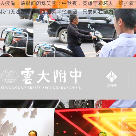
去疲倦，眉眼间闪烁笑意；中秋夜，英雄守着坏人，维护着
我们无法团聚，但以国为半径画圆，只要同在圆内，举头共