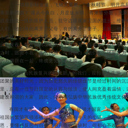
“ 一轮秋影转金波，飞镜又重磨。” 金秋时节，明月
将至的团圆？“露从今夜白，月是故乡明。有弟皆分散，无
战在抗疫一线的医护人员，驻守边疆保家卫国的战士，维护
人们，他们有的离开了父母，有的离开了妻子、儿女。他们
不想家，何尝不想与家人团聚。这一点我感同身受，我的父
日日夜夜，爸爸妈妈在家的日子就只有一百多天。今年中秋
之时，团圆不在，多么伤感，可我明白，他们的不团聚是为
的月饼拼在一起，终成更完美的大圆。
作为担负民族复兴的时代新人的我们，应扣好人生第一
团聚的美好时光，因为历史悠久的传统佳节是经过时间的沉
里，总有一些节日限定的从容与恬淡，使人间充盈着温情，
建设和谐的大家。因此，传承和弘扬中华民族优秀传统文化
有国才有家，有大家才有小家。民强才国富，祖国的今
祖国的繁荣富强添砖加瓦。我们能有今天的生活，是革命先
恩，要懂得反思与自省。明月终有圆缺时，但初心不改，矢