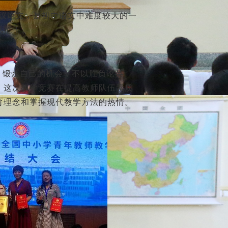
篇议论文，是初中语文中难度较大的一
风范！
、锻炼自己的机会，不以胜负论英
。这次教学竞赛在提高教师队伍素质
育理念和掌握现代教学方法的热情。