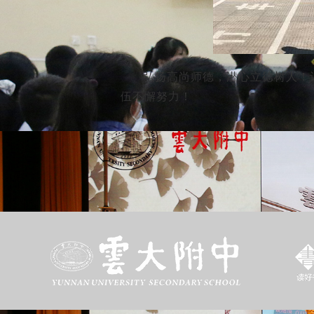
弘扬高尚师德，潜心立德树人！
伍不懈努力！