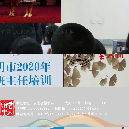
有仁爱之心的高素质、专业化教师队
学校地址：云南省昆明市一二一大街226号 邮编：650031
举报电话：65036339 举报邮箱：yuss226@163.com
网站备案号：滇ICP备16001752号
技术支持：
昆明奎门广告