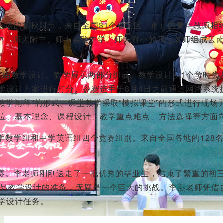
云淡的初秋时节，来自全国31个省（区、市）的青年教师相
附中、师大附中、师大实验中学、师大附小的四位老师组成云
念，由教学设计、教学展示两部分组成。教学设计以1个学时为
学设计方案进行打分。参赛选手于8月4日之前通过网络系统
教学阐释”的形式。课堂教学采取“模拟课堂”的形式进行现场
位、基本理念、课程设计、教学重点难点、方法选择等方面
学数学组和中学英语组四个竞赛组别。来自全国各地的128
赛。李老师刚刚送走了一批优秀的毕业生，结束了繁重的初
精品教学设计的准备，无疑是一个巨大的挑战。李燕老师凭借
学设计任务。