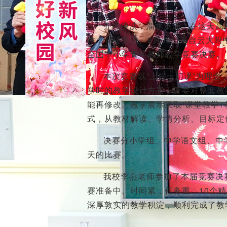
齐风泱泱，淄水汤汤。在这天高
教，切磋共进。8月30日来自云大
全国中小学青年教师教学竞赛决赛。
本次竞赛以“上好一门课”为理
学时的教学设计方案，评委对整套教
能再修改。教学展示采取“课堂教学+
式，从教材解读、学情分析、目标定
决赛分小学组、中学语文组、中
天的比赛。
我校李燕老师参加了本届竞赛决
赛准备中。时间紧，任务重，10个
深厚敦实的教学积淀，顺利完成了教