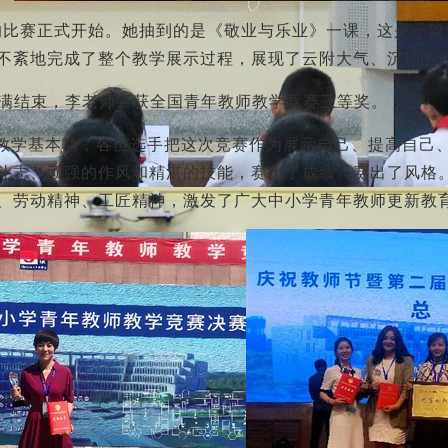
老师的比赛正式开始。她抽到的是《敬业与乐业》一课，这是一
不紊地完成了整个教学展示过程，展现了云附大气、沉稳的
圆满结束，李老师喜获全国青年教师教学竞赛三等奖。
教学基本功，各位选手把这次竞赛作为展示自己、提高自己
斗志、顽强的作风和精湛的技能，赛出了成绩、赛出了风格
、劳动精神、工匠精神，激发了广大中小学青年教师更新教