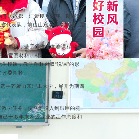
约齐国故都，汇聚稷下湖畔，以赛促
南省代表队，前往山东淄博参加第二届
基本单位，选手需准备参赛课程10个
提交竞赛材料，材料一经提交，便不
无生授课，教学阐释采取“说课”的形
向评委阐释。
名选手齐聚山东理工大学，展开为期四
三教学任务，便立刻投入到艰巨的竞
自己十多年来兢兢业业的工作态度和