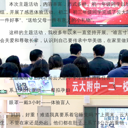
本次主题活动，内容丰富，形式多样。初一年级同学以班级为
组，开展了感恩体验活动。初二、初三年级同学完成了云大附
一件好事”、“送给父母一件有意义的小礼物”。
这样的主题活动，我校多年以来一直坚持开展。“谁言寸
会关爱和尊敬长辈，认识到自己要传承中华美德，在家里做
下文摘自《春城晚报》3月8日A06版
主题活动：三八节前云大附中学生接到特殊任务
系上3公斤重物——模拟孕妇
眼罩一戴3小时——体验盲人
“妈妈，好重！难道我真要系着它睡觉吗？”上周末，云
生，不管在家还是外出，他们都在肚子上系了3公斤的重物