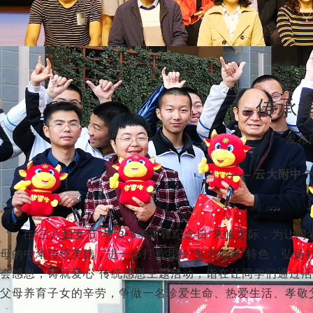
传承
发布日
—— 云大附中
在“三八妇女节”与“3•5学雷锋纪念日”来临之际，为
母的中华传统美德，进一步打造我校“魅力德育”特色，弘扬
会感恩，铸就爱心”传统感恩主题活动，诣在让同学们通过
父母养育子女的辛劳，争做一名珍爱生命、热爱生活、孝敬