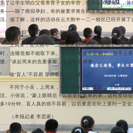
为了让学生明白父母养育子女的辛劳，也学会关爱他人，并
务——除了模拟孕妇，有的被要求将生鸡蛋视为亲生宝宝呵
活。据了解，这样的活动在云大附中一二一校区已经开展了
当“孕妇”很辛苦 做什么都很累
上周末，云大附中一二一校区初一男生小吴当了一次“准
时，连睡觉都不能取下来。“妈妈怀胎太不容易了，肚子上
腰。”谈起周末的负重体验，小吴十分感慨。
做“盲人”不容易 穿件衣服10分钟
不同于小吴，上周末，小张体验的是“盲人”。上周分到
活。小张说，“蒙上眼睛后，以前觉得简单的事，这时变得很
多10分钟。盲人真的很不容易，以后要是在街上遇到一定会
（本报记者 李思家）