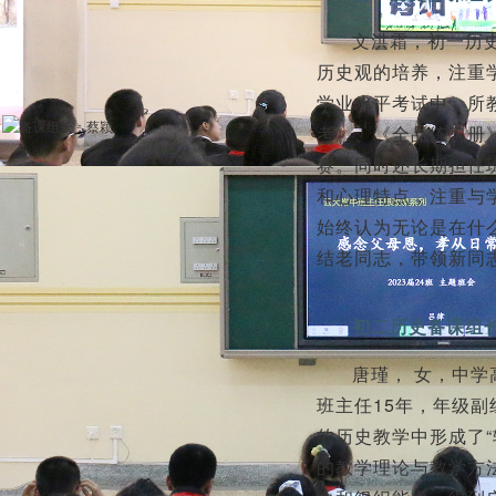
文洪霜，初一历
历史观的培养，注重学
学业水平考试中，所
考》、《全品练习册
赛。同时还长期担任
和心理特点，注重与
始终认为无论是在什
结老同志，带领新同
初二历史备课组
唐瑾， 女，中学
班主任15年，年级
的历史教学中形成了“
的教学理论与教学方