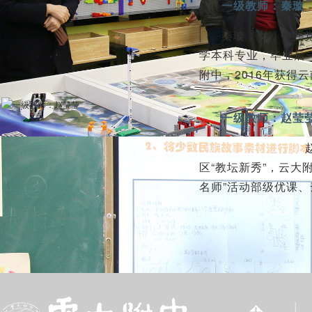
一级教师：秦璇
秦璇，女，中共党
学本科专业，毕业后一
附中，2016年获得
一级教师：赵莹
赵莹莹，女，
区“教坛新秀”，云大
名师”活动部级优课