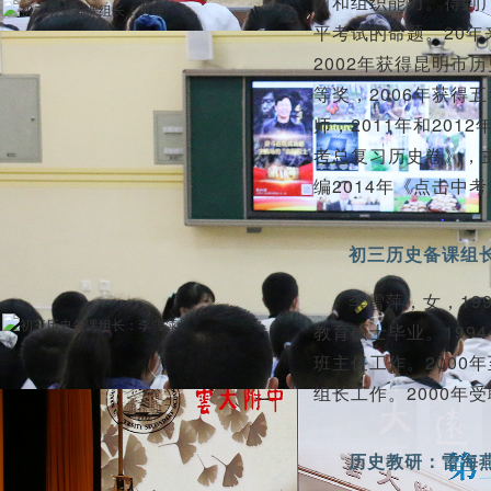
力和组织能力。得到
平考试的命题。20年
2002年获得昆明市
等奖，2006年获得
师，2011年和20
考总复习历史卷》，主
编2014年《点击中
初三历史备课组
李雪萍，女，19
教育硕士毕业。199
班主任工作。2000
组长工作。2000年
历史教研：雷海