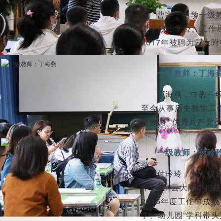
曹宇，中学一级教
史学硕士学位。工作尽
2017年被聘为云大
一级教师：丁海
丁海燕，中教一级
至今从事历史教学工
秀教师”“优秀共产党员
一级教师：付玲
付玲玲，女，汉族
年7月到云大附中担任
2015年度工作中成
学、幼儿园“学科带头