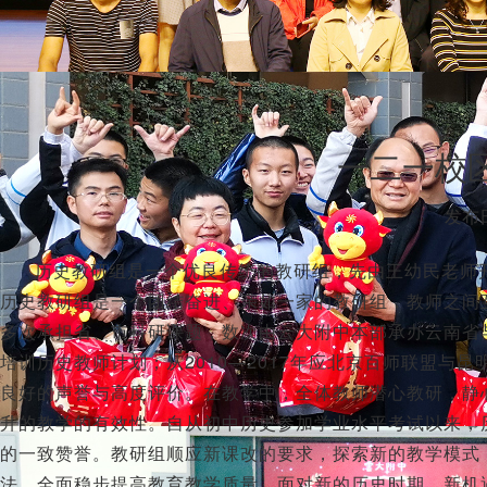
一二一校
发布日
历史教研组是一个优良传统的教研组，先由王幼民老师开
历史教研组是一个团结奋进、亲如一家的教研组，教师之间
多次承担省、市科研课题，数次由云大附中本部承办云南省与
培训历史教师计划；从2010—2017年应北京百师联盟
良好的声誉与高度评价。在教学中，全体教师潜心教研，静
升的教学的有效性。自从初中历史参加学业水平考试以来，
的一致赞誉。教研组顺应新课改的要求，探索新的教学模式
法，全面稳步提高教育教学质量。面对新的历史时期、新机