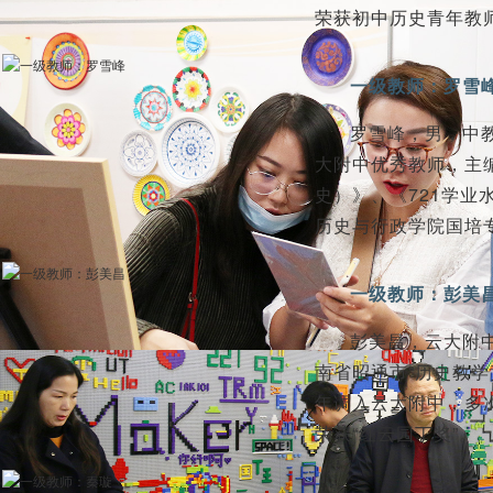
荣获初中历史青年教
一级教师：罗雪
罗雪峰，男，中
大附中优秀教师，主
史）》、《721学业
历史与行政学院国培
一级教师：彭美
彭美昌，云大附中
南省昭通市“历史教学
年调入云大附中，多次荣
荣获“红云园丁奖”。