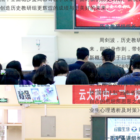
创造历史教研组更辉煌的成绩与更美好的未来。
历史教研组组长
周剑波，历史教研
来，能以身作则，带
新概念应用于日常的
2006年、2008年
本人向昆明市的历史教
划”云南省农村骨干
授“国培计划”云南
自己的所想所思形之
业生心理透析及对策
文。
初一历史备课组