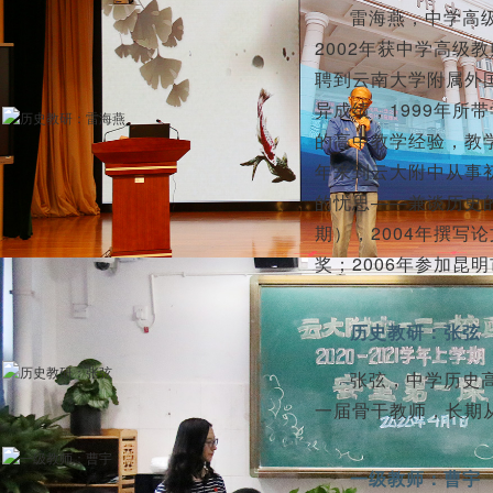
雷海燕，中学高级
2002年获中学高级
聘到云南大学附属外国
异成绩，1999年
的高中教学经验，教学
年来到云大附中从事
的忧思——兼谈历史
期），2004年撰
奖；2006年参加昆
历史教研：张弦
张弦，中学历史
一届骨干教师，长期
一级教师：曹宇